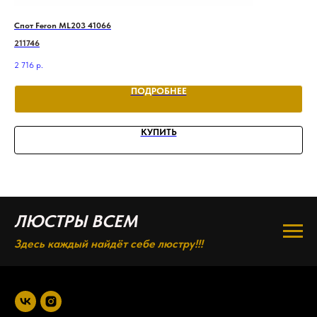
Спот Feron ML203 41066
Спо
211746
207
2 716
р.
2 7
ПОДРОБНЕЕ
КУПИТЬ
ЛЮСТРЫ ВСЕМ
Здесь каждый найдёт себе люстру!!!