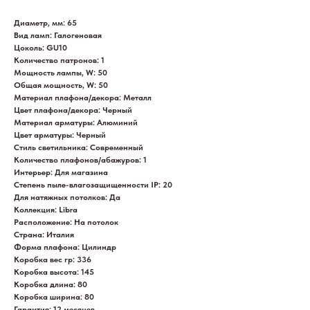
Диаметр, мм: 65
Вид ламп: Галогеновая
Цоколь: GU10
Количество патронов: 1
Мощность лампы, W: 50
Общая мощность, W: 50
Материал плафона/декора: Металл
Цвет плафона/декора: Черный
Материал арматуры: Алюминий
Цвет арматуры: Черный
Стиль светильника: Современный
Количество плафонов/абажуров: 1
Интерьер: Для магазина
Степень пыле-влагозащищенности IP: 20
Для натяжных потолков: Да
Коллекция: Libra
Расположение: На потолок
Страна: Италия
Форма плафона: Цилиндр
Коробка вес гр: 336
Коробка высота: 145
Коробка длина: 80
Коробка ширина: 80
Гарантия: 12 месяцев