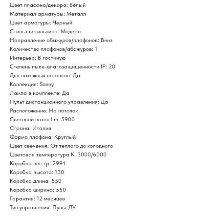
Цвет плафона/декора: Белый
Материал арматуры: Металл
Цвет арматуры: Черный
Стиль светильника: Модерн
Направление абажуров/плафонов: Вниз
Количество плафонов/абажуров: 1
Интерьер: В гостиную
Степень пыле-влагозащищенности IP: 20
Для натяжных потолков: Да
Коллекция: Sonny
Лампа в комплекте: Да
Пульт дистанционного управления: Да
Расположение: На потолок
Световой поток Lm: 5900
Страна: Италия
Форма плафона: Круглый
Цвет свечения: От теплого до холодного
Цветовая температура К: 3000/6000
Коробка вес гр: 2994
Коробка высота: 130
Коробка длина: 550
Коробка ширина: 550
Гарантия: 12 месяцев
Тип управления: Пульт ДУ